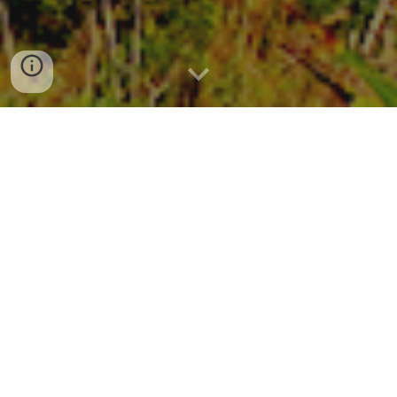
Quem somos
A Ações para a Preservação dos Recursos Naturais e
Desenvolvimento Econômico Racional, cuja sigla é
APRENDER e nome fantasia Instituto APRENDER
E
cologia
é uma associação civil de caráter ecológico,
pacifista, educativo, esportivo, cultural e científico