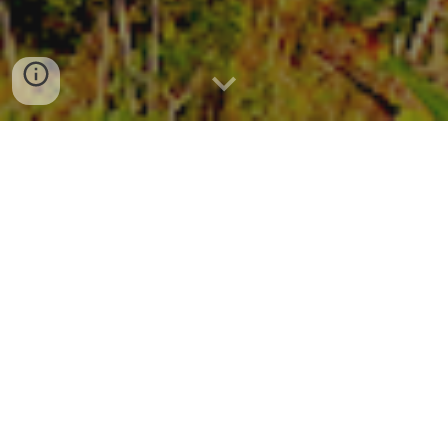
Quem somos
A Ações para a Preservação dos Recursos Naturais e
Desenvolvimento Econômico Racional, cuja sigla é
APRENDER e nome fantasia Instituto APRENDER
E
cologia
é uma associação civil de caráter ecológico,
pacifista, educativo, esportivo, cultural e científico